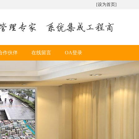
[
设为首页
]
合作伙伴
在线留言
OA登录