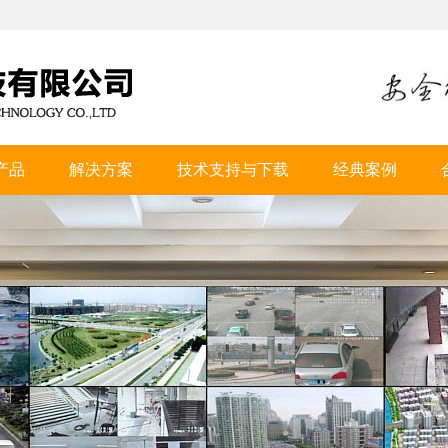
产品
解决方案
技术支持与下载
经典案例