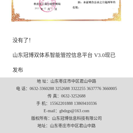
没有了！
山东冠博双体系智能管控信息平台 V3.0现已
发布
地 址：山东枣庄市中区君山中路
电 话：0632-3360288 3252688 3322255 3637776 3660005
传 真：0632-3252688
手 机：15562201888 13869410336
E-mail：gbdzgs@163.com
版权所有：山东冠博信息科技有限公司
地址：山东枣庄市中区君山中路